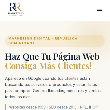
Cirugía plástica
Industrias
Clínicas de fertilidad
Inmobiliarias
MARKETING DIGITAL · REPÚBLICA
DOMINICANA
Firmas contables
Haz Que Tu Página Web
Proceso
Consiga Más Clientes!
Contacto
Aparece en Google cuando tus clientes están
buscando tus servicios o productos y están listos
para comprar. Genera llamadas, mensajes y ventas
todos los días.
Websites desde 1999 | SEO desde 2010 | NFL, IHOP,