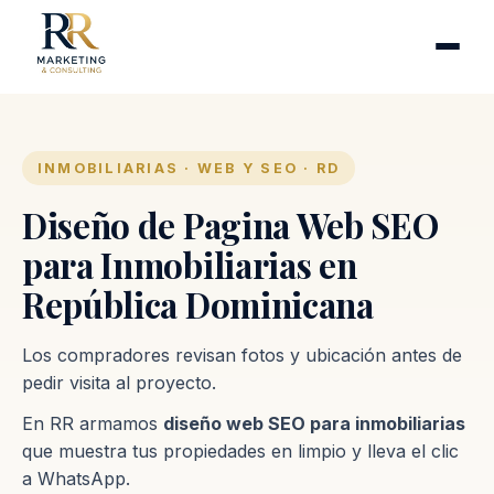
Cirugía plástica
Industrias
Clínicas de fertilidad
Inmobiliarias
INMOBILIARIAS · WEB Y SEO · RD
Firmas contables
Diseño de Pagina Web SEO
para Inmobiliarias en
Proceso
República Dominicana
Contacto
Los compradores revisan fotos y ubicación antes de
pedir visita al proyecto.
En RR armamos
diseño web SEO para inmobiliarias
que muestra tus propiedades en limpio y lleva el clic
a WhatsApp.