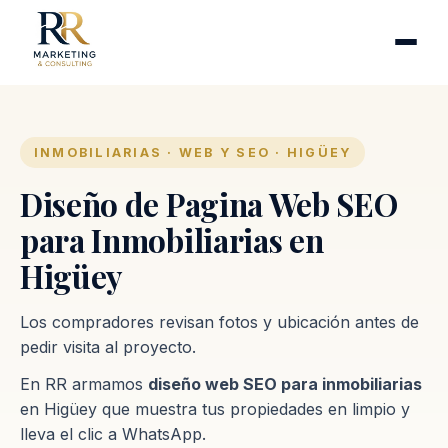
Cirugía plástica
Industrias
Clínicas de fertilidad
Inmobiliarias
INMOBILIARIAS · WEB Y SEO · HIGÜEY
Firmas contables
Diseño de Pagina Web SEO
para Inmobiliarias en
Proceso
Higüey
Contacto
Los compradores revisan fotos y ubicación antes de
pedir visita al proyecto.
En RR armamos
diseño web SEO para inmobiliarias
en Higüey que muestra tus propiedades en limpio y
lleva el clic a WhatsApp.