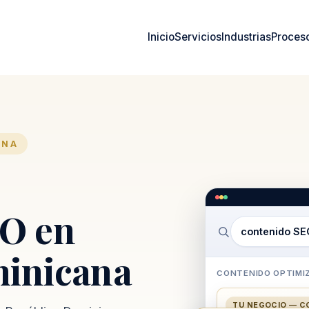
Inicio
Servicios
Industrias
Proces
ANA
EO en
contenido S
minicana
CONTENIDO OPTIMI
TU NEGOCIO — C