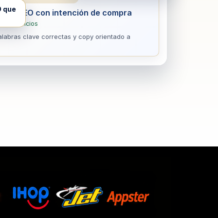
O que
culos SEO con intención de compra
m › servicios
palabras clave correctas y copy orientado a