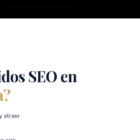
idos SEO en
a?
y atraer