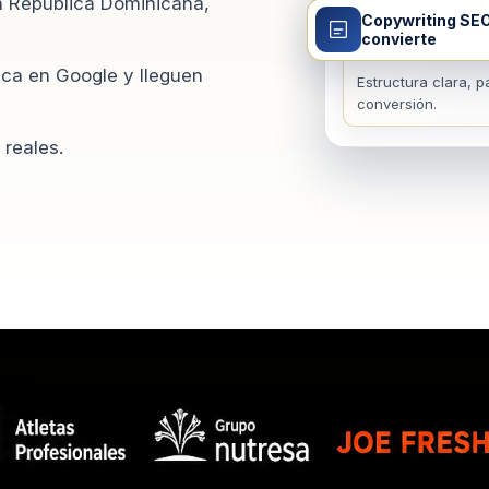
n República Dominicana,
Copywriting SE
Páginas y artí
convierte
https://tudominio.co
ca en Google y lleguen
Estructura clara, 
conversión.
 reales.