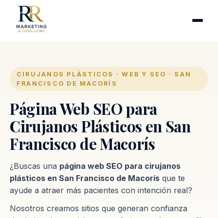
Cirugía plástica
Industrias
Clínicas de fertilidad
Inmobiliarias
CIRUJANOS PLÁSTICOS · WEB Y SEO · SAN
FRANCISCO DE MACORÍS
Firmas contables
Página Web SEO para
Proceso
Cirujanos Plásticos en San
Francisco de Macorís
Contacto
¿Buscas una
página web SEO para cirujanos
plásticos en San Francisco de Macorís
que te
ayude a atraer más pacientes con intención real?
Nosotros creamos sitios que generan confianza