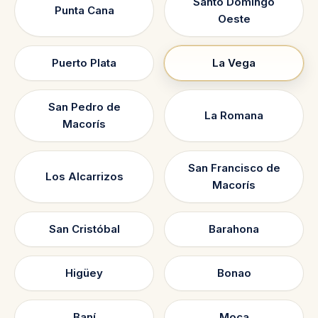
Santo Domingo
Punta Cana
Oeste
Puerto Plata
La Vega
San Pedro de
La Romana
Macorís
San Francisco de
Los Alcarrizos
Macorís
San Cristóbal
Barahona
Higüey
Bonao
Baní
Moca