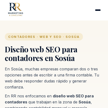
Cirugía plástica
Industrias
Clínicas de fertilidad
Inmobiliarias
CONTADORES · WEB Y SEO · SOSÚA
Firmas contables
Diseño web SEO para
contadores en Sosúa
Proceso
En Sosúa, muchas empresas comparan dos o tres
Contacto
opciones antes de escribir a una firma contable. Tu
web debe responder dudas rápido y generar
confianza.
En RR nos enfocamos en
diseño web SEO para
contadores
que trabajan en la zona de
Sosúa
,