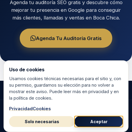
Agenda tu auditoría SEO gratis y descubre cómo
mejorar tu presencia en Google para conseguir
más clientes, llamadas y ventas en Boca Chica.
Agenda Tu Auditoría Gratis
Uso de cookies
Usamos cookies técnicas necesarias para el sitio y, con
su permiso, guardamos su elección para no volver a
mostrar este aviso. Puede leer más en privacidad y en
la política de cookies.
Privacidad
Cookies
©
2026
RR Marketing & Consulting.
Hecho en República Dominicana para negocios dominicanos.
Solo necesarias
Aceptar
Privacidad
·
Mapa del sitio
·
Cookies