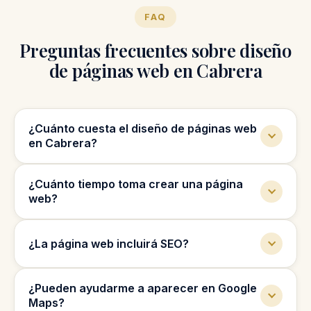
FAQ
Preguntas frecuentes sobre diseño
de páginas web en Cabrera
¿Cuánto cuesta el diseño de páginas web
en Cabrera?
El precio depende del tipo de web, cantidad
¿Cuánto tiempo toma crear una página
de páginas y funciones que necesita tu
web?
negocio.
La mayoría de páginas web pueden tomar de
¿La página web incluirá SEO?
2 a 4 semanas, según el tamaño del
proyecto.
Sí, creamos la web con una estructura básica
¿Pueden ayudarme a aparecer en Google
SEO para ayudarla a aparecer en Google.
Maps?