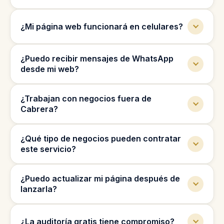
Sí, también podemos optimizar tu perfil de
¿Mi página web funcionará en celulares?
Google Business para mejorar tu visibilidad
local.
Sí, todas las páginas se diseñan para verse
¿Puedo recibir mensajes de WhatsApp
bien en celulares, tablets y computadoras.
desde mi web?
Sí, podemos agregar botones y formularios
¿Trabajan con negocios fuera de
para que los clientes te contacten por
Cabrera?
WhatsApp.
Sí, trabajamos con negocios en toda
¿Qué tipo de negocios pueden contratar
República Dominicana y también de forma
este servicio?
remota.
Trabajamos con abogados, clínicas dentales,
¿Puedo actualizar mi página después de
inmobiliarias, contables, clínicas de fertilidad
lanzarla?
y más.
Sí, podemos ayudarte con cambios, mejoras
¿La auditoría gratis tiene compromiso?
y mantenimiento después del lanzamiento.