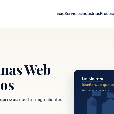
Inicio
Servicios
Industrias
Proces
inas Web
zos
carrizos
que te traiga clientes