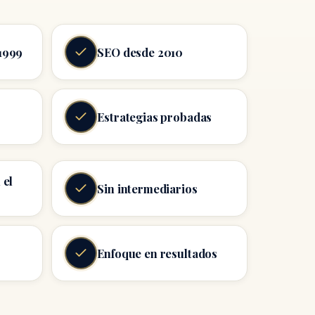
1999
SEO desde 2010
s
Estrategias probadas
 el
Sin intermediarios
Enfoque en resultados