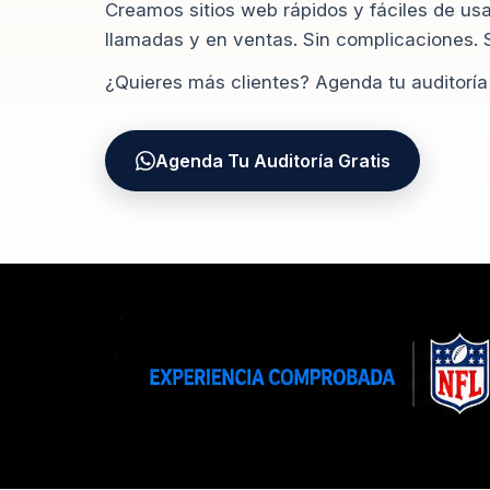
Creamos sitios web rápidos y fáciles de usa
llamadas y en ventas. Sin complicaciones. S
¿Quieres más clientes? Agenda tu auditoría 
Agenda Tu Auditoría Gratis