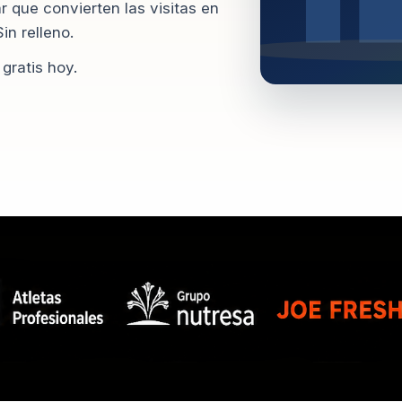
r que convierten las visitas en
in relleno.
gratis hoy.