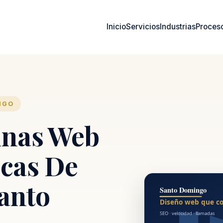
Inicio
Servicios
Industrias
Proces
NGO
inas Web
icas De
Santo