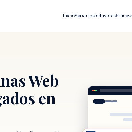
Inicio
Servicios
Industrias
Proces
inas Web
ados en