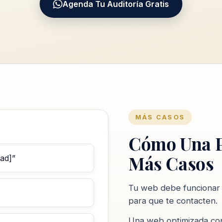
Agenda Tu Auditoría Gratis
MÁS CASOS
Cómo Una P
Más Casos
ad]”
Tu web debe funcionar c
para que te contacten.
Una web optimizada conv