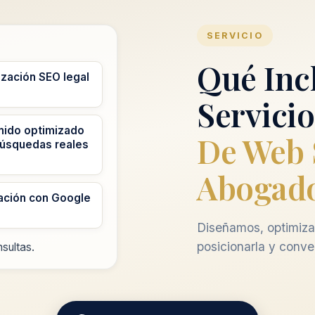
SERVICIO
Qué Inc
zación SEO legal
Servicio
nido optimizado
De Web 
búsquedas reales
Abogad
ación con Google
Diseñamos, optimiza
posicionarla y conver
sultas.