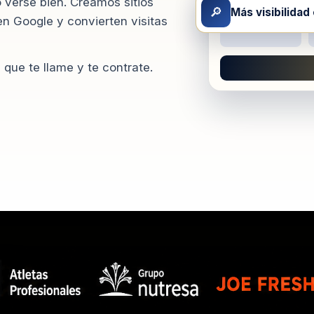
o verse bien. Creamos sitios
🔎
Más visibilidad
n Google y convierten visitas
que te llame y te contrate.