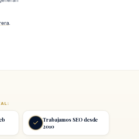
generan
rera
.
EAL:
eb
Trabajamos SEO desde
2010