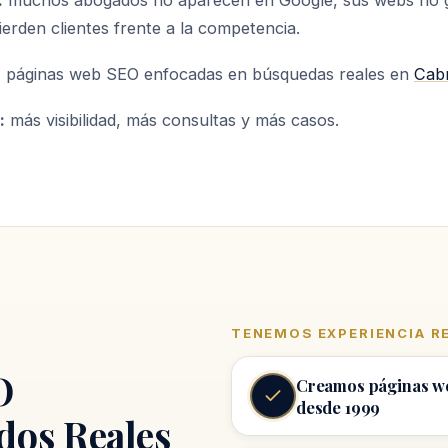
:
muchos abogados no aparecen en Google, sus webs no 
ierden clientes frente a la competencia.
:
páginas web SEO enfocadas en búsquedas reales en
Cab
:
más visibilidad, más consultas y más casos.
TENEMOS EXPERIENCIA R
O
Creamos páginas w
desde 1999
dos Reales