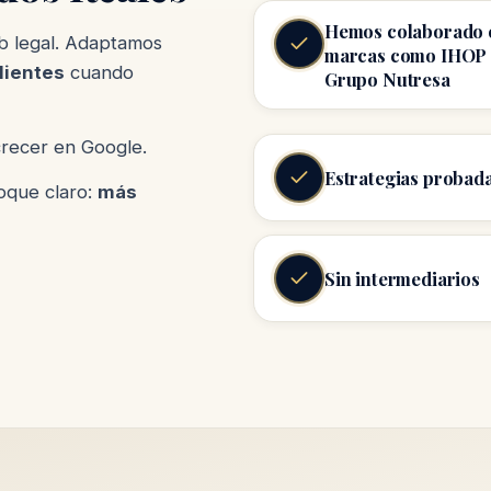
Hemos colaborado 
 legal. Adaptamos
marcas como IHOP
lientes
cuando
Grupo Nutresa
recer en Google.
Estrategias probad
oque claro:
más
Sin intermediarios