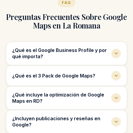
FAQ
Preguntas Frecuentes Sobre Google
Maps en La Romana
¿Qué es el Google Business Profile y por
qué importa?
Es el perfil que aparece cuando alguien
¿Qué es el 3 Pack de Google Maps?
busca tu negocio o servicio en Google. Si
está optimizado, apareces en Maps, recibes
Es el bloque con los tres primeros negocios
más llamadas y más visitas; si no, pierdes
¿Qué incluye la optimización de Google
que aparecen en Google Maps para
clientes cada día.
Maps en RD?
búsquedas locales. Ahí ocurre gran parte de
las conversiones locales.
Optimización completa del perfil, categorías
¿Incluyen publicaciones y reseñas en
correctas, descripciones, publicaciones,
Google?
imágenes y gestión de reseñas, orientado a