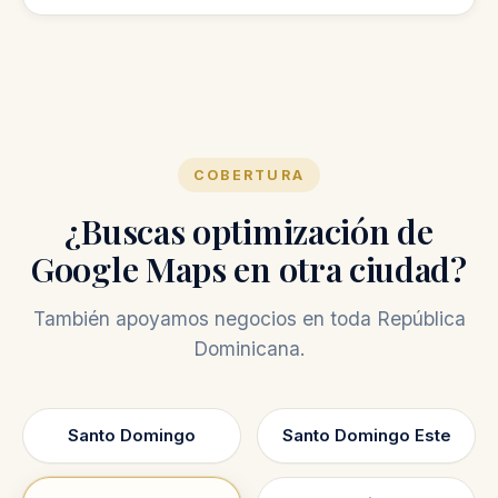
publicaciones en Google y seguimiento con
No, la auditoría gratis es una revisión inicial
mejoras continuas.
para mostrarte oportunidades de mejora.
COBERTURA
¿Buscas optimización de
Google Maps en otra ciudad?
También apoyamos negocios en toda República
Dominicana.
Santo Domingo
Santo Domingo Este