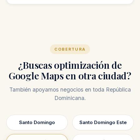
publicaciones en Google y seguimiento con
No, la auditoría gratis es una revisión inicial
mejoras continuas.
para mostrarte oportunidades de mejora.
COBERTURA
¿Buscas optimización de
Google Maps en otra ciudad?
También apoyamos negocios en toda República
Dominicana.
Santo Domingo
Santo Domingo Este