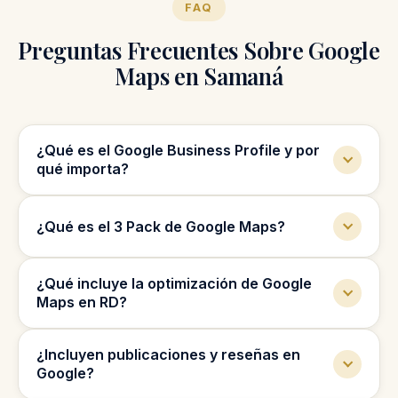
FAQ
Preguntas Frecuentes Sobre Google
Maps en Samaná
¿Qué es el Google Business Profile y por
qué importa?
Es el perfil que aparece cuando alguien
¿Qué es el 3 Pack de Google Maps?
busca tu negocio o servicio en Google. Si
está optimizado, apareces en Maps, recibes
Es el bloque con los tres primeros negocios
más llamadas y más visitas; si no, pierdes
¿Qué incluye la optimización de Google
que aparecen en Google Maps para
clientes cada día.
Maps en RD?
búsquedas locales. Ahí ocurre gran parte de
las conversiones locales.
Optimización completa del perfil, categorías
¿Incluyen publicaciones y reseñas en
correctas, descripciones, publicaciones,
Google?
imágenes y gestión de reseñas, orientado a