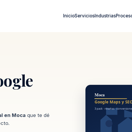
Inicio
Servicios
Industrias
Proces
oogle
al en Moca
que te dé
ecto.