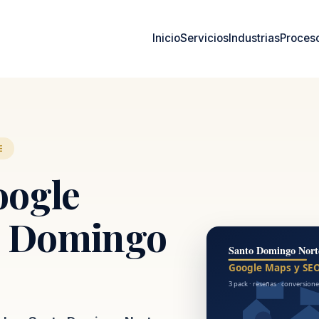
Inicio
Servicios
Industrias
Proces
E
oogle
o Domingo